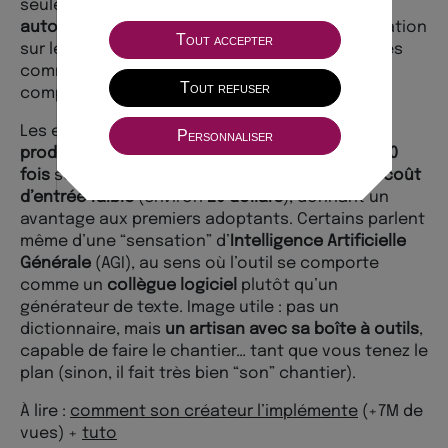
seulement un chatbot, mais un
opérateur
autonome
capable d’aller chercher de l’information
Tout accepter
sur le web, d’ouvrir des fichiers et d’exécuter des
commandes pour résoudre des problèmes
Tout refuser
complexes.
Les effets annoncés sont ceux d’un
saut de
Personnaliser
productivité
(souvent présenté comme
10 à 200
fois
selon les tâches et l’intégration) avec un
coût
d’entrée faible
(environ
20 dollars
), donnant un
avantage aux premiers adoptants. Certains parlent
même d’une “sensation” d’
Intelligence Artificielle
Générale
(AGI), au sens où l’outil se comporte
comme un
collègue logiciel
plutôt qu’un
générateur de texte. Image utile : pas un
dictionnaire, mais
un artisan avec sa boîte à outils
,
capable de faire le chantier… tant que vous tenez le
plan (sinon, il fait très bien “son” chantier).
À lire :
comment son créateur l’implémente
(+7M de
vues) +
tuto