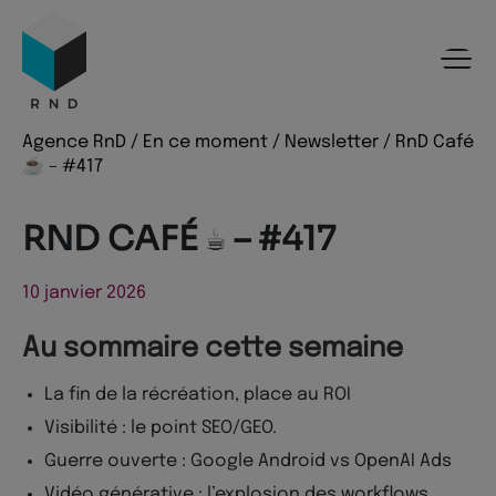
Panneau de gestion des cookies
Menu
Recherche
Contenu
Pied de page
Agence RnD
/
En ce moment
/
Newsletter
/
RnD Café
☕️ – #417
RND CAFÉ ☕️ – #417
10 janvier 2026
Au sommaire cette semaine
La fin de la récréation, place au ROI
Visibilité : le point SEO/GEO.
Guerre ouverte : Google Android vs OpenAI Ads
Vidéo générative : l’explosion des workflows