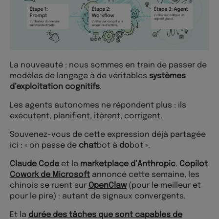
La nouveauté : nous sommes en train de passer de
modèles de langage à de véritables
systèmes
d’exploitation cognitifs
.
Les agents autonomes ne répondent plus : ils
exécutent, planifient, itèrent, corrigent.
Souvenez-vous de cette expression déjà partagée
ici : « on passe de
chat
bot à
do
bot ».
Claude Code
et la
marketplace d’Anthropic
,
Copilot
Cowork de Microsoft
annoncé cette semaine, les
chinois se ruent sur
OpenClaw
(pour le meilleur et
pour le pire) : autant de signaux convergents.
Et la
durée des tâches que sont capables de