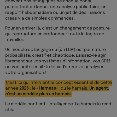
conventions et logiques de chaque canal,
permettant de lancer une analyse publicitaire, un
rapport hebdomadaire ou un jet de déclinaisons
créas via de simples commandes.
Pour en arriver là, c’est un changement de posture
qui restructure en profondeur toute la façon de
travailler.
Un modèle de langage nu (un LLM) est par nature
probabiliste, créatif et chaotique. Laissez-le agir
librement sur vos systèmes d’information, vos CRM
ou vos boîtes mail : le taux d’erreur va paralyser
votre organisation !
C’est ici qu’intervient le concept essentiel de cette
année
2026
: le «
Harness
« , ou le harnais.
Un agent,
c’est un modèle plus un harnais
.
Le modèle contient l’intelligence. Le harnais la rend
utile.