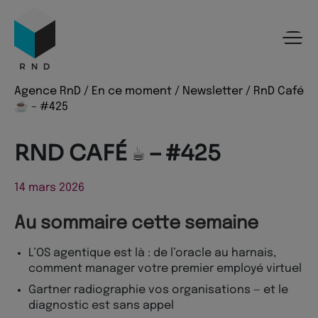
Panneau de gestion des cookies
Menu
Recherche
Contenu
Pied de page
Agence RnD
/
En ce moment
/
Newsletter
/
RnD Café
☕️ – #425
RND CAFÉ ☕️ – #425
14 mars 2026
Au sommaire cette semaine
L’OS agentique est là : de l’oracle au harnais,
comment manager votre premier employé virtuel
Gartner radiographie vos organisations — et le
diagnostic est sans appel