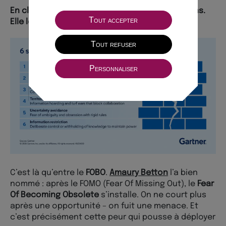
En clair : l’IA ne transforme pas les organisations.
Tout accepter
Elle les radiographie.
Tout refuser
Personnaliser
C’est là qu’entre le
FOBO
.
Amaury Betton
l’a bien
nommé : après le FOMO (Fear Of Missing Out), le
Fear
Of Becoming Obsolete
s’installe. On ne court plus
après une opportunité – on fuit une menace. Et
c’est précisément cette peur qui pousse à déployer