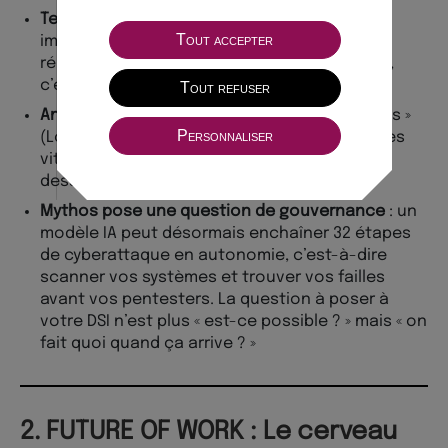
Testez les Managed Agents
: si votre métier
Tout accepter
implique de la coordination entre tâches
répétitives (juridique, comptabilité, support),
c’est le moment de prototyper
Tout refuser
Anticipez la compression
: les outils « harness »
Personnaliser
(Lovable, Bolt) vont devoir se différencier très
vite ou être absorbés. Si vous construisez
dessus, ayez un plan B
Mythos pose une question de gouvernance
: un
modèle IA peut désormais enchaîner 32 étapes
de cyberattaque en autonomie, c’est-à-dire
scanner vos systèmes et trouver vos failles
avant vos pentesters. La question à poser à
votre DSI n’est plus « est-ce possible ? » mais « on
fait quoi quand ça arrive ? »
2. FUTURE OF WORK : Le cerveau