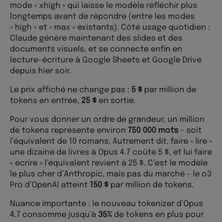
mode « xhigh » qui laisse le modèle réfléchir plus
longtemps avant de répondre (entre les modes
« high » et « max » existants). Côté usage quotidien :
Claude génère maintenant des slides et des
documents visuels, et se connecte enfin en
lecture-écriture à Google Sheets et Google Drive
depuis hier soir.
Le prix affiché ne change pas :
5 $
par million de
tokens en entrée,
25 $
en sortie.
Pour vous donner un ordre de grandeur, un million
de tokens représente environ
750 000 mots
– soit
l’équivalent de 10 romans. Autrement dit, faire « lire »
une dizaine de livres à Opus 4.7 coûte 5 $, et lui faire
« écrire » l’équivalent revient à 25 $. C’est le modèle
le plus cher d’Anthropic, mais pas du marché – le o3
Pro d’OpenAI atteint
150 $
par million de tokens.
Nuance importante : le nouveau tokenizer d’Opus
4.7 consomme jusqu’à
35%
de tokens en plus pour