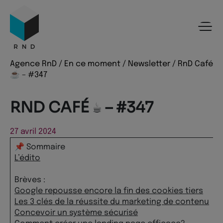
Panneau de gestion des cookies
Menu
Recherche
Contenu
Pied de page
Agence RnD
/
En ce moment
/
Newsletter
/
RnD Café
☕️ – #347
RND CAFÉ ☕️ – #347
27 avril 2024
📌 Sommaire
L’édito
Brèves :
Google repousse encore la fin des cookies tiers
Les 3 clés de la réussite du marketing de contenu
Concevoir un système sécurisé