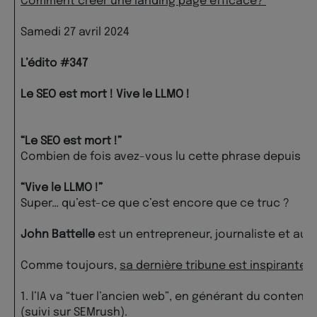
Comment créer une landing page efficace?
Samedi 27 avril 2024
L
’édito #347
Le SEO est mort ! Vive le LLMO !
“Le SEO est mort !”
Combien de fois avez-vous lu cette phrase depuis 19
“Vive le LLMO !”
Super… qu’est-ce que c’est encore que ce truc ?
John Battelle
est un entrepreneur, journaliste et au
Comme toujours,
sa dernière tribune est inspirante
. 
1. l’IA va “tuer l’ancien web”, en générant du contenu
(suivi sur SEMrush).