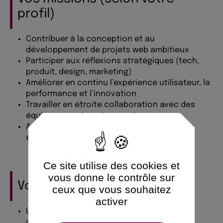
profil)
Contribuer à la conception et au
développement de projets web ambitieux
Participer aux réflexions stratégiques (tech,
produit, design, marketing)
Améliorer en continu l’expérience utilisateur, la
performance et l’innovation
Travailler en étroite collaboration avec des
équipes expertes et engagées
Apporter votre regard, vos idées et votre
enthousiasme au quotidien
Ce site utilise des cookies et
vous donne le contrôle sur
Votre profil
ceux que vous souhaitez
activer
Une expérience ou une formation dans le
digital (tech, design, marketing, produit…)