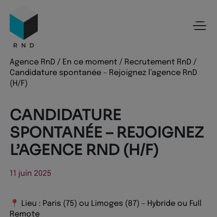
Panneau de gestion des cookies
Menu
Recherche
Contenu
Pied de page
Agence RnD
/
En ce moment
/
Recrutement RnD
/
Candidature spontanée – Rejoignez l’agence RnD
(H/F)
CANDIDATURE
SPONTANÉE – REJOIGNEZ
L’AGENCE RND (H/F)
11 juin 2025
📍 Lieu : Paris (75) ou Limoges (87) – Hybride ou Full
Remote