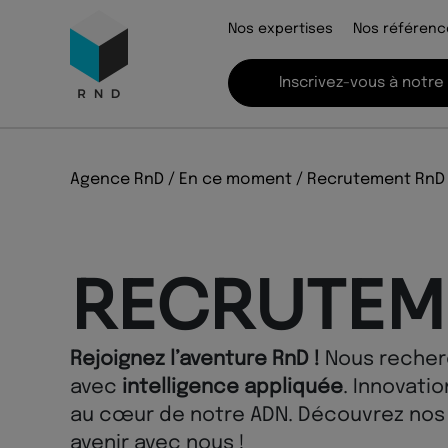
Panneau de gestion des cookies
Menu
Nos expertises
Nos référenc
Recherche
Contenu
Pied de page
Inscrivez-vous à notre
Agence RnD
/
En ce moment
/
Recrutement RnD
RECRUTEM
Rejoignez l’aventure RnD !
Nous recher
avec
intelligence appliquée
. Innovatio
au cœur de notre ADN. Découvrez nos 
avenir avec nous !