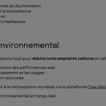
orme de discrimination
t la bienveillance
vail
s compétences
environnemental
faisons tout pour
réduire notre empreinte carbone
et cel
sation des performances web
loppement et les usages
on raisonnée
 à la reforestation mondiale via la plateforme
Tree-Nat
nvironnemental en temps réel.