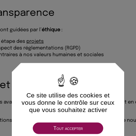
ransparence
ont guidées par l’
éthique
:
e étape des
projets
spect des réglementations (RGPD)
ntraires à nos valeurs humaines et sociales
et évolutive
Ce site utilise des cookies et
vous donne le contrôle sur ceux
us avançons chaque jour avec
sincérité
, en remettant en
que vous souhaitez activer
ions RSE, mesurons nos résultats, et définissons de nou
Tout accepter