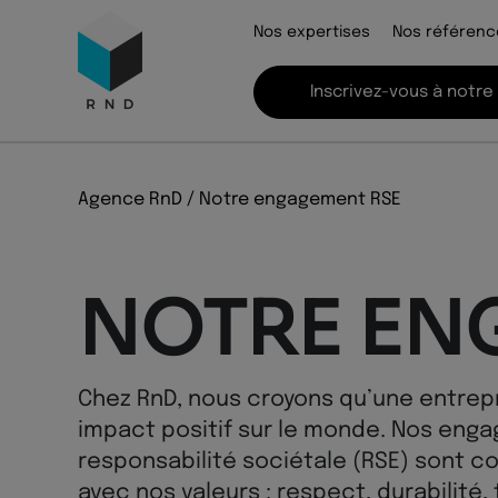
Panneau de gestion des cookies
Menu
Nos expertises
Nos référenc
Recherche
Contenu
Pied de page
Inscrivez-vous à notre
Agence RnD
/
Notre engagement RSE
NOTRE EN
Chez RnD, nous croyons qu’une entrepri
impact positif sur le monde. Nos eng
responsabilité sociétale (RSE) sont co
avec nos valeurs : respect, durabilité,