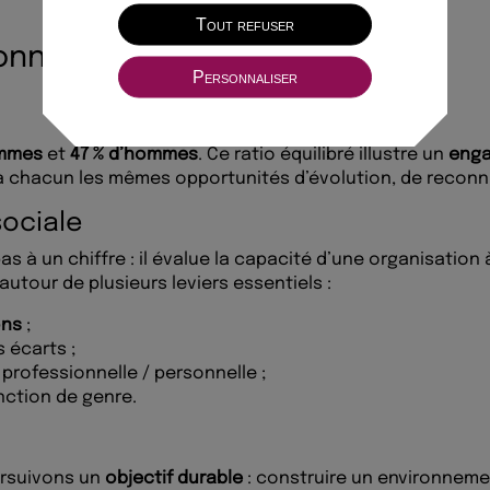
Tout refuser
onnelle
Personnaliser
emmes
et
47 % d’hommes
. Ce ratio équilibré illustre un
engag
rir à chacun les mêmes opportunités d’évolution, de reco
sociale
pas à un chiffre : il évalue la capacité d’une organisation 
autour de plusieurs leviers essentiels :
ons
;
 écarts ;
e professionnelle / personnelle ;
nction de genre.
ursuivons un
objectif durable
: construire un environnemen