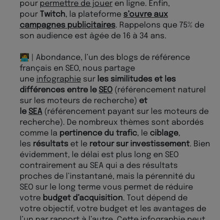
pour
permettre de jouer
en ligne. Enfin,
pour
Twitch
, la plateforme
s’ouvre aux
campagnes publicitaires
. Rappelons que 75% de
son audience est âgée de 16 à 34 ans.
🧑‍💻 | Abondance, l’un des blogs de référence
français en SEO, nous partage
une
infographie
sur
les similitudes et les
différences entre le
SEO
(référencement naturel
sur les moteurs de recherche)
et
le
SEA
(référencement payant sur les moteurs de
recherche). De nombreux thèmes sont abordés
comme la
pertinence du trafic
, le
ciblage
,
les
résultats
et le
retour sur investissement
. Bien
évidemment, le délai est plus long en SEO
contrairement au SEA qui a des résultats
proches de l’instantané, mais la pérennité du
SEO sur le long terme vous permet de réduire
votre
budget d’acquisition
. Tout dépend de
votre objectif, votre budget et les avantages de
l’un par rapport à l’autre. Cette
infographie peut