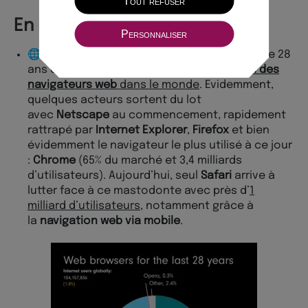
Tout refuser
En bref (ou presque)
Personnaliser
🌐 | Séquence
nostalgie
. Un retour de près de 28
ans en arrière pour redécouvrir
l’évolution des
navigateurs web
dans le monde
. Evidemment,
quelques acteurs sortent du lot
avec
Netscape
au commencement, rapidement
rattrapé par
Internet Explorer
,
Firefox
et bien
évidemment le navigateur le plus utilisé à ce jour
:
Chrome
(65% du marché et 3,4 milliards
d’utilisateurs). Aujourd’hui, seul
Safari
arrive à
lutter face à ce mastodonte avec près d’
1
milliard d’utilisateurs
, notamment grâce à
la
navigation web via mobile
.