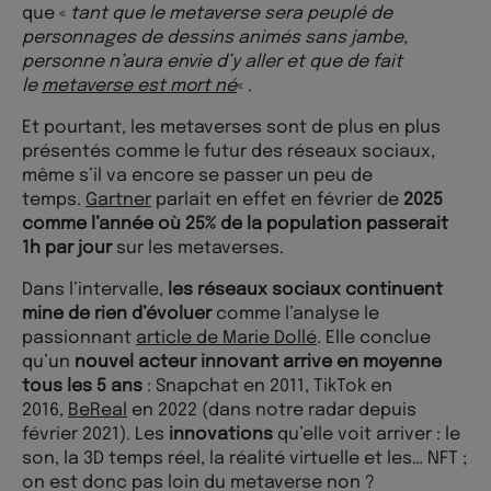
que «
tant que le metaverse sera peuplé de
personnages de dessins animés sans jambe,
personne n’aura envie d’y aller et que de fait
le
metaverse est mort né
« .
Et pourtant, les metaverses sont de plus en plus
présentés comme le futur des réseaux sociaux,
même s’il va encore se passer un peu de
temps.
Gartner
parlait en effet en février de
2025
comme l’année où 25% de la population passerait
1h par jour
sur les metaverses.
Dans l’intervalle,
les réseaux sociaux continuent
mine de rien d’évoluer
comme l’analyse le
passionnant
article de Marie Dollé
. Elle conclue
qu’un
nouvel acteur innovant arrive en moyenne
tous les 5 ans
: Snapchat en 2011, TikTok en
2016,
BeReal
en 2022 (dans notre radar depuis
février 2021). Les
innovations
qu’elle voit arriver : le
son, la 3D temps réel, la réalité virtuelle et les… NFT ;
on est donc pas loin du metaverse non ?