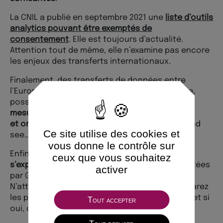
La CNIL a publié en septembre 2021 une
liste d’outils
analytics pouvant être exemptés de
consentement
. Elle est toujours d’actualité.
Attention tout de même, elle n’examine pas encore
les enjeux des transferts internationaux.
Finalement, des transferts de données entre
l’Europe et les Etats-Unis seraient, en pratique,
possibles à une condition : la
mise en place de
mesures techniques, juridiques
et
organisationnelles
supplémentaires. Wait and
Ce site utilise des cookies et
see…
vous donne le contrôle sur
Enfin, vous l’espériez peut-être mais
la CNIL ne
ceux que vous souhaitez
s’exprime pas (encore) sur
les réponses apportées
activer
par Google avec
Google Analytics 4
(GA4).
N’attendons pas et prenons les devants : préparez
les plans B. A voir s’il faudra les activer ou non et si
Tout accepter
oui, quand ? 👉
Offre RnD : Conseil & Stratégie
.