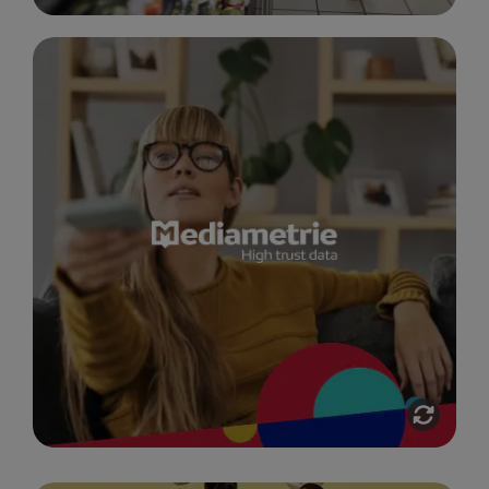
MÉDIAMÉTRIE
Accompagnement global de l’agence
RnD pour Médiamétrie dans la refonte
UX/UI complète de son site, de la
création d’un Design System centralisé
à une stratégie d’optimisation SEO /
GEO.
Voir l'étude de cas