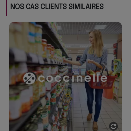
NOS CAS CLIENTS SIMILAIRES
COCCINELLE
Grâce à une approche collaborative
avec les affiliés Francap, nous avons
conçu une plateforme alignée avec les
valeurs de la marque, tout en
intégrant des outils performants pour
optimiser la visibilité des magasins et
la gestion des campagnes
promotionnelles locales.
Voir l'étude de cas