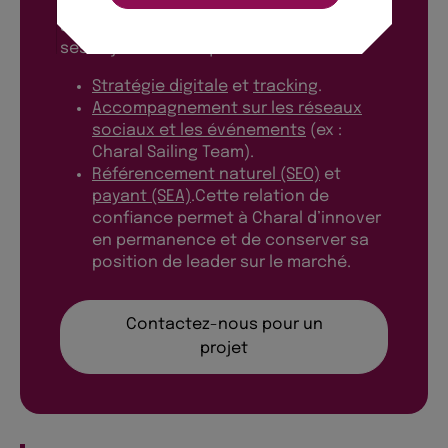
Depuis plus de
15 ans
, l’agence RnD
accompagne Charal sur l’ensemble de
ses enjeux numériques :
Stratégie digitale
et
tracking
.
Accompagnement sur les réseaux
sociaux et les événements
(ex :
Charal Sailing Team).
Référencement naturel (SEO)
et
payant (SEA)
.Cette relation de
confiance permet à Charal d’innover
en permanence et de conserver sa
position de leader sur le marché.
Contactez-nous pour un
projet