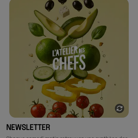
ACCULTURATION IA :
COMMENT L’ATELIER DES
CHEFS TRANSFORME SES
USAGES MÉTIER
En 2026, l'Atelier des Chefs fait le pari
de l'IA avec RnD : un programme
complet mêlant acculturation globale,
ateliers et mise en place d'une IA
Squad dédiée pour transformer des
cas d'usage concrets en leviers de
croissance sécurisés.
Voir l'étude de cas
NEWSLETTER