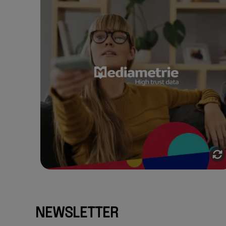
MÉDIAMÉTRIE
Accompagnement global de l’agence
RnD pour Médiamétrie dans la refonte
UX/UI complète de son site, de la
création d’un Design System
centralisé à une stratégie
d’optimisation SEO / GEO.
Voir l'étude de cas
NEWSLETTER