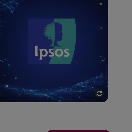
IPSOS : DONNER VIE À
L'ASSISTANT MYBVC AI À
TRAVERS UNE VIDÉO
Création d'une vidéo motion design
dynamique pour présenter l'assistant
IA d'Ipsos, conçu pour simplifier
l'analyse du capital marque.
Voir l'étude de cas