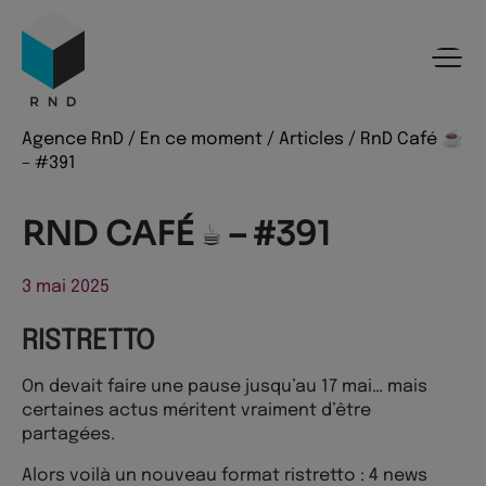
Panneau de gestion des cookies
Menu
Recherche
Contenu
Pied de page
Agence RnD
/
En ce moment
/
Articles
/
RnD Café ☕️
– #391
RND CAFÉ ☕️ – #391
3 mai 2025
RISTRETTO
On devait faire une pause jusqu’au 17 mai… mais
certaines actus méritent vraiment d’être
partagées.
Alors voilà un nouveau format ristretto : 4 news