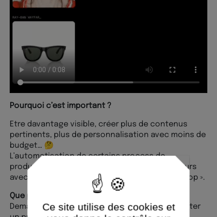
Pourquoi c’est important ?
Etre davantage visible, créer plus de contenus
pertinents, plus de personnalisation avec moins de
budget… 🤔
L’automatisation de certains process de
production est l’une des réponses mais toujours
avec une phase de validation « human in the loop ».
Que pouvez-vous en faire concrètement ?
Ce site utilise des cookies et
Demander à vos équipes (ou à nous 😉 ) de tester