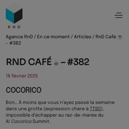
Panneau de gestion des cookies
Menu
Recherche
Contenu
Pied de page
Agence RnD
/
En ce moment
/
Articles
/
RnD Café ☕️
– #382
RND CAFÉ ☕️ – #382
16 février 2025
COCORICO
Bon… À moins que vous n’ayez passé la semaine
dans une grotte (expression chère à
TTSO
),
impossible d’échapper au raz-de-marée du
AI
Cocorico
Summit.