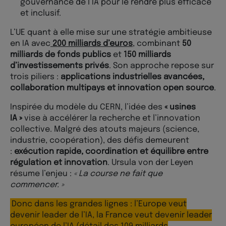
gouvernance de l’IA pour le rendre plus efficace
et inclusif.
L’UE quant à elle mise sur une stratégie ambitieuse
en IA avec
200 milliards d’euros
, combinant
50
milliards de fonds publics
et
150 milliards
d’investissements privés
. Son approche repose sur
trois piliers :
applications industrielles avancées,
collaboration multipays et innovation open source
.
Inspirée du modèle du CERN, l’idée des
« usines
IA »
vise à accélérer la recherche et l’innovation
collective. Malgré des atouts majeurs (science,
industrie, coopération), des défis demeurent
:
exécution rapide, coordination et équilibre entre
régulation et innovation
. Ursula von der Leyen
résume l’enjeu :
« La course ne fait que
commencer. »
Donc dans les grandes lignes : l’Europe veut
devenir leader de l’IA, la France veut devenir leader