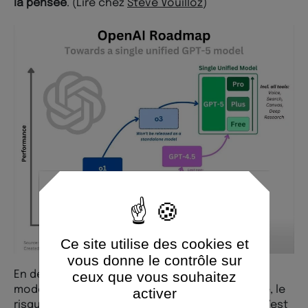
la pensée
. (Lire chez
Steve Vouilloz
)
Ce site utilise des cookies et
vous donne le contrôle sur
ceux que vous souhaitez
En deux mots, si tout le monde utilise le même
modèle optimisé pour une « meilleure » réponse, le
activer
risque d’une uniformisation du raisonnement n’est