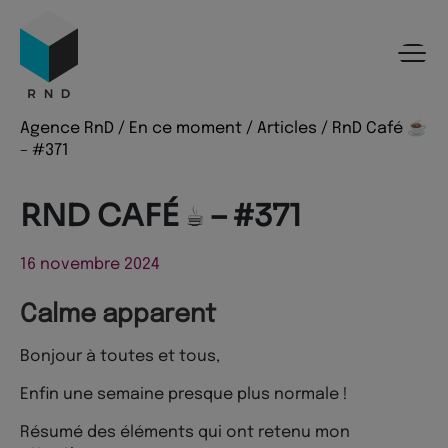
Panneau de gestion des cookies
Menu
Recherche
Contenu
Pied de page
Agence RnD
/
En ce moment
/
Articles
/
RnD Café ☕️
– #371
RND CAFÉ ☕️ – #371
16 novembre 2024
Calme apparent
Bonjour à toutes et tous,
Enfin une semaine presque plus normale !
Résumé des éléments qui ont retenu mon