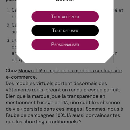
Développement interne pour garantir sécurité et
Tout accepter
contrôle des données.
Déploiement progressif auprès de 15 000
Tout refuser
salariés.
Usages variés : assistant de recherche
Personnaliser
documentaire, aide au développement IT,
analyse de satisfaction client, et optimisation
des processus métiers.
Chez
Mango, l’IA remplace les modèles sur leur site
e-commerce
.
Des modèles virtuels portent désormais des
vêtements réels, créant un rendu presque parfait.
Bien que la marque joue la transparence en
mentionnant l’usage de l’IA, une subtile « absence
de vie » persiste dans ces images ! Sommes-nous à
l’aube de campagnes 100% IA aussi convaincantes
que les shootings traditionnels ?