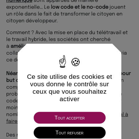
numérique
sont apparues de manière
exponentielle… Le
low code et le no-code
jouent
un rôle dans le fait de transformer le citoyen en
citoyen développeur.
Comment ? Avec la mise en place du télétravail et
le travail hybride, les sociétés ont cherché
à
améliorer les workflows
et booster la
collaboration et la
créativité de leurs équipes
via
ce déploiement de technologies.
Néanmoins, le low code et no-code n’ont pas pour
Ce site utilise des cookies et
but de remplacer le code classique
, il s’agit d’un
vous donne le contrôle sur
complément pour faciliter la réponse à des
ceux que vous souhaitez
problématiques. Il faut comprendre que sans le
activer
code, le no-code n’existe pas. Malgré leur coût
moindre et leurs avantages qui semblent être
nombreux, le
low code et le no-code ont du mal à
Tout accepter
faire partie du
paysage numérique futur
.
Tout refuser
Des réserves sont perçues telles que :