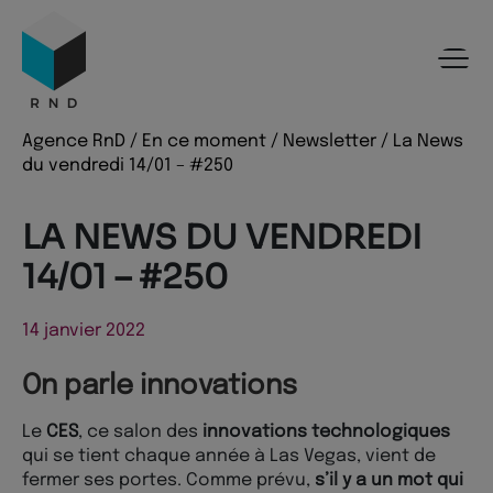
Panneau de gestion des cookies
Menu
Recherche
Contenu
Pied de page
Agence RnD
/
En ce moment
/
Newsletter
/
La News
du vendredi 14/01 – #250
LA NEWS DU VENDREDI
14/01 – #250
14 janvier 2022
On parle innovations
Le
CES
, ce salon des
innovations technologiques
qui se tient chaque année à Las Vegas, vient de
fermer ses portes. Comme prévu,
s’il y a un mot qui