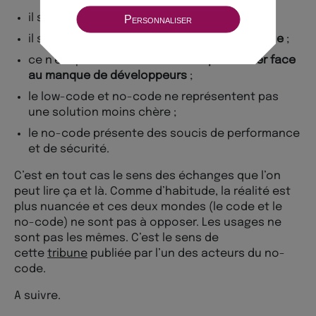
il s’agit d’un
effet de mode
;
Personnaliser
il s’agit d’un générateur de
code automatique
;
ce n’est pas une
solution viable pour lutter face
au manque de développeurs
;
le low-code et no-code ne représentent pas
une solution moins chère ;
le no-code présente des soucis de performance
et de sécurité.
C’est en tout cas le sens des échanges que l’on
peut lire ça et là. Comme d’habitude, la réalité est
plus nuancée et ces deux mondes (le code et le
no-code) ne sont pas à opposer. Les usages ne
sont pas les mêmes. C’est le sens de
cette
tribune
publiée par l’un des acteurs du no-
code.
A suivre.