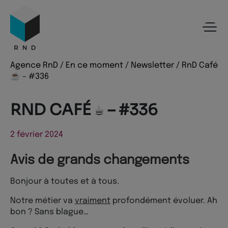
Panneau de gestion des cookies
Menu
Recherche
Contenu
Pied de page
Agence RnD
/
En ce moment
/
Newsletter
/
RnD Café
☕️ – #336
RND CAFÉ ☕️ – #336
2 février 2024
Avis de grands changements
Bonjour à toutes et à tous.
Notre métier va
vraiment
profondément évoluer. Ah
bon ? Sans blague…