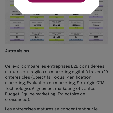
Autre vision
Celle-ci compare les entreprises B2B considérées
matures ou fragiles en marketing digital à travers 10
critères clés (Objectifs, Focus, Planification
marketing, Évaluation du marketing, Stratégie GTM,
Technologie, Alignement marketing et ventes,
Budget, Équipe marketing, Trajectoire de
croissance).
Les entreprises matures se concentrent sur le