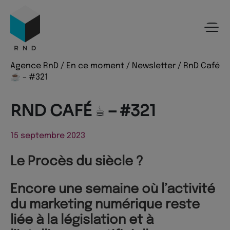
Panneau de gestion des cookies
Menu
Recherche
Contenu
Pied de page
Agence RnD
/
En ce moment
/
Newsletter
/
RnD Café
☕️ – #321
RND CAFÉ ☕️ – #321
15 septembre 2023
Le Procès du siècle ?
Encore une semaine où l’activité
du marketing numérique reste
liée à la législation et à